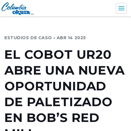
ESTUDIOS DE CASO • ABR 14 2025
Industrias
EL COBOT UR20
Servicios de apoyo
ABRE UNA NUEVA
Productos
Compañía
OPORTUNIDAD
DE PALETIZADO
EN BOB’S RED
En
Br
Es