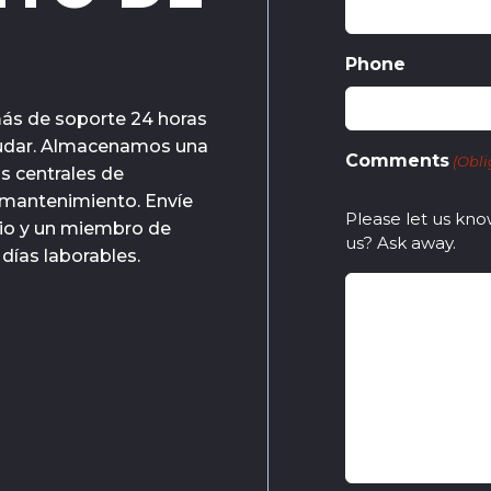
Phone
ás de soporte 24 horas
ayudar. Almacenamos una
Comments
(Obli
s centrales de
 mantenimiento. Envíe
Please let us kno
rio y un miembro de
us? Ask away.
días laborables.