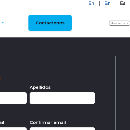
En
|
Br
|
Es
Contactenos
Hide banners
)
Apellidos
)
il
Confirmar email