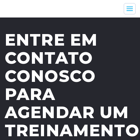
ENTRE EM
CONTATO
Indústrias
Suporte e Serviços
CONOSCO
Produtos
Companhia
PARA
AGENDAR UM
TREINAMENTO
En
Br
Es